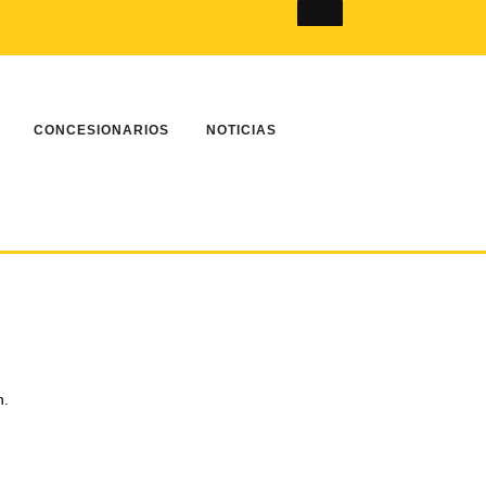
k
tter
LinkedIn
Instagram
YouTube
CONCESIONARIOS
NOTICIAS
n.