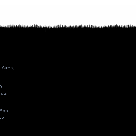
,
 Aires,
9
m.ar
 San
15