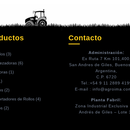
ductos
Contacto
Administración:
dos
(3)
Ex Ruta 7 Km 101,400
ezadoras
(6)
San Andres de Giles, Buenos
Argentina,
oras
(1)
C.P. 6720
1)
Tel.:+54 9 11 2889 419
E-mail : info@agroima.co
es
(2)
rtadores de Rollos
(4)
Planta Fabril:
Zona Industrial Exclusiva
os
(2)
Andrés de Giles – Lote 