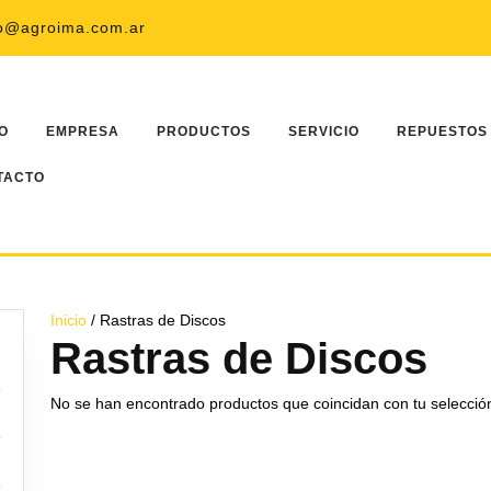
Faceboo
Twi
fo@agroima.com.ar
IO
EMPRESA
PRODUCTOS
SERVICIO
REPUESTOS
TACTO
Inicio
/ Rastras de Discos
Rastras de Discos
No se han encontrado productos que coincidan con tu selecció