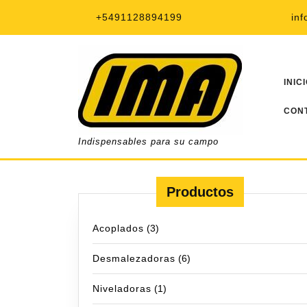
Saltar
+5491128894199
in
al
contenido
INIC
CON
Indispensables para su campo
Productos
Acoplados
(3)
Desmalezadoras
(6)
Niveladoras
(1)