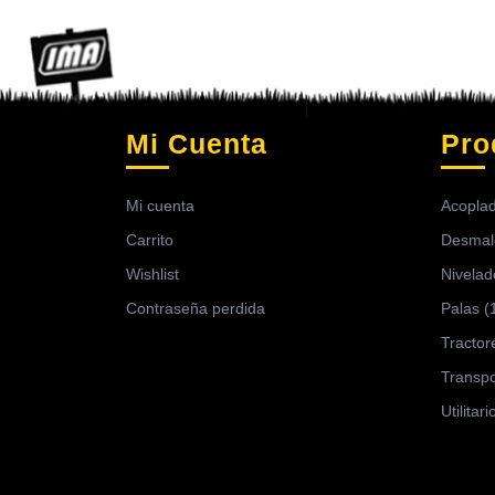
Mi Cuenta
Pro
Mi cuenta
Acopla
Carrito
Desmal
Wishlist
Nivelad
Contraseña perdida
Palas
(
Tractor
Transpo
Utilitari