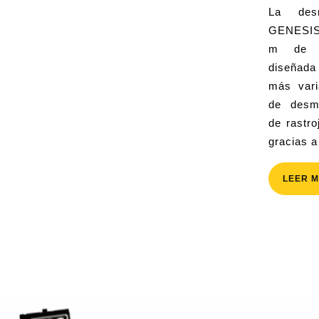
La desmalezadora IMA
GENESIS
m de c
diseñada
más vari
de desma
de rastro
gracias a
LEER 