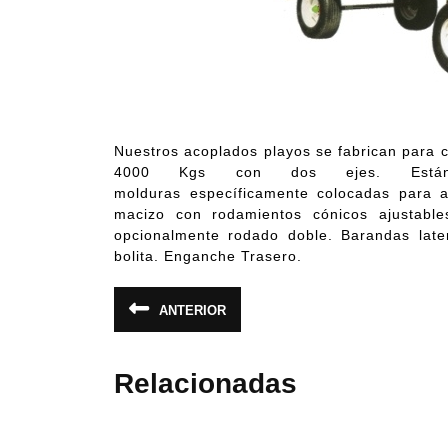
Nuestros acoplados playos se fabrican para 
4000 Kgs con dos ejes. Están
molduras específicamente colocadas para a
macizo con rodamientos cónicos ajustabl
opcionalmente rodado doble. Barandas later
bolita. Enganche Trasero.
Navegación
ANTERIOR
Entrada
de
anterior:
entradas
Relacionadas