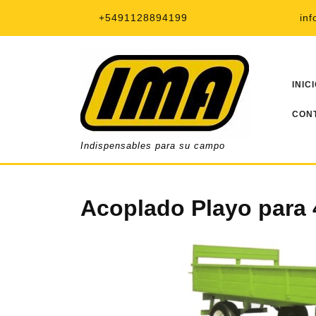
Saltar
+5491128894199
in
al
contenido
INIC
CON
Indispensables para su campo
Acoplado Playo para