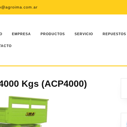
Faceboo
Twi
fo@agroima.com.ar
IO
EMPRESA
PRODUCTOS
SERVICIO
REPUESTOS
TACTO
 4000 Kgs (ACP4000)