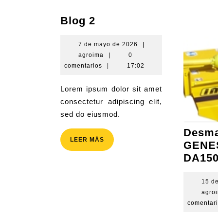
Blog
Blog 2
2
7
7 de mayo de 2026
|
agroima
de
agroima
|
0
mayo
comentarios
|
17:02
de
2026
Lorem ipsum dolor sit amet
consectetur adipiscing elit,
sed do eiusmod.
Desma
LEER
LEER MÁS
GENE
MÁS
DA15
15 d
agro
comentar