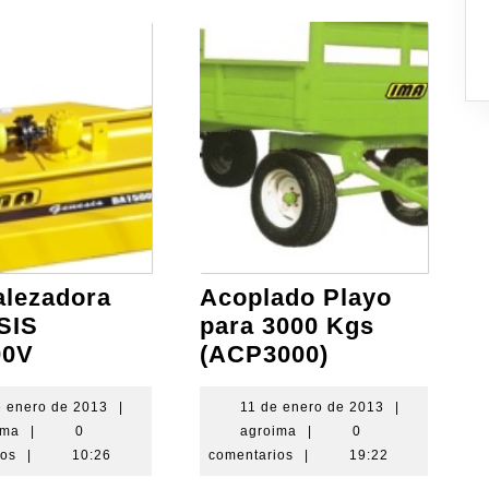
lezadora
Acoplado Playo
SIS
para 3000 Kgs
Desmalezadora
Acoplado
00V
(ACP3000)
GENESIS
Playo
DA1500V
para
15
11
e enero de 2013
|
11 de enero de 2013
|
agroima
de
agroima
de
ima
|
0
agroima
|
0
3000
enero
enero
ios
|
10:26
comentarios
|
19:22
Kgs
de
de