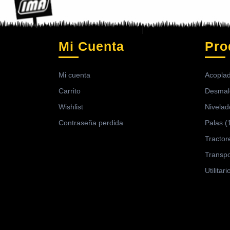
Mi Cuenta
Pro
Mi cuenta
Acopla
Carrito
Desmal
Wishlist
Nivelad
Contraseña perdida
Palas
(
Tractor
Transpo
Utilitari