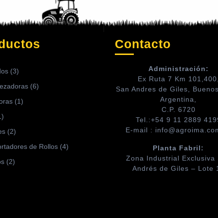
ductos
Contacto
Administración:
dos
(3)
Ex Ruta 7 Km 101,400
ezadoras
(6)
San Andres de Giles, Buenos
Argentina,
oras
(1)
C.P. 6720
1)
Tel.:+54 9 11 2889 419
E-mail : info@agroima.co
es
(2)
rtadores de Rollos
(4)
Planta Fabril:
Zona Industrial Exclusiva
os
(2)
Andrés de Giles – Lote 