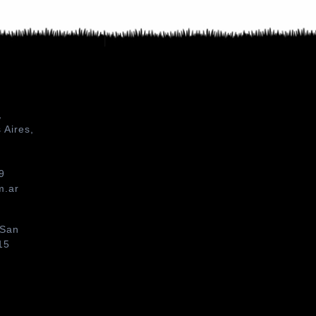
,
 Aires,
9
m.ar
 San
15