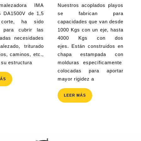
(ACP3000)
2013
2013
Nuestros acoplados playos
 DA1500V de 1,5
se fabrican para
orte, ha sido
capacidades que van desde
 para cubrir las
1000 Kgs con un eje, hasta
adas necesidades
4000 Kgs con dos
lezado, triturado
ejes. Están construidos en
jos, caminos, etc.,
chapa estampada con
 su estructura
molduras específicamente
colocadas para aportar
mayor rigidez a
LEER
MÁS
MÁS
LEER
LEER MÁS
MÁS