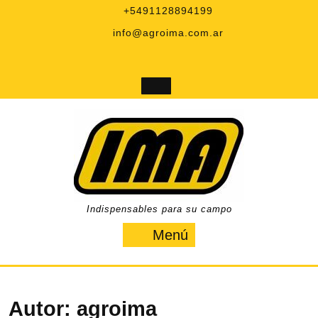
Saltar
+5491128894199
al
info@agroima.com.ar
contenido
Facebook
Twitter
LinkedIn
Instagram
YouTube
Indispensables para su campo
Menú
Menú
Autor:
agroima