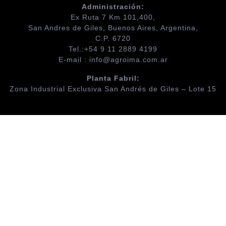
Administración:
Ex Ruta 7 Km 101,400,
San Andres de Giles, Buenos Aires, Argentina,
C.P. 6720
Tel.:+54 9 11 2889 4199
E-mail : info@agroima.com.ar
Planta Fabril:
Zona Industrial Exclusiva San Andrés de Giles – Lote 15
Sirat WordPress Theme
Facebook
Twitter
LinkedIn
Instagram
YouTube