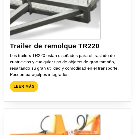
Trailer
Trailer de remolque TR220
de
Los trailers TR220 están diseñados para el traslado de
remolque
cuatriciclos y cualquier tipo de objetos de gran tamaño,
TR220
resaltando su gran utilidad y comodidad en el transporte.
Poseen paragolpes integrados,
LEER
LEER MÁS
MÁS