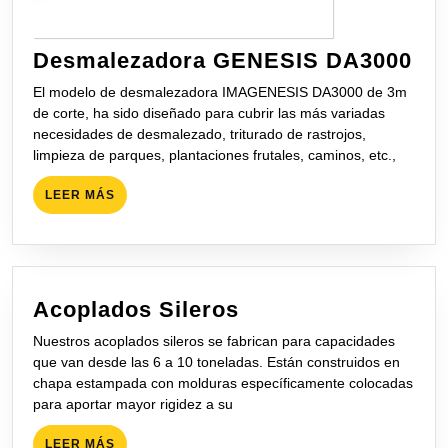
De
Desmalezadora GENESIS DA3000
GE
El modelo de desmalezadora IMAGENESIS DA3000 de 3m
DA
de corte, ha sido diseñado para cubrir las más variadas
necesidades de desmalezado, triturado de rastrojos,
limpieza de parques, plantaciones frutales, caminos, etc.,
LEER
LEER MÁS
MÁS
Acoplados
Acoplados Sileros
Sileros
Nuestros acoplados sileros se fabrican para capacidades
que van desde las 6 a 10 toneladas. Están construidos en
chapa estampada con molduras específicamente colocadas
para aportar mayor rigidez a su
LEER
LEER MÁS